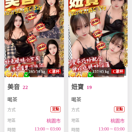
165/50 kg
C罩杯
157/45 kg
C罩杯
美音
妞寶
22
19
喝茶
喝茶
定點
定點
方式
方式
地區
地區
桃園市
桃園市
13:00 ~ 03:00
13:00 ~ 03:00
時間
時間