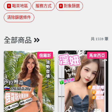
喝茶地區
服務方式
對象篩選
0
0
清除篩選條件
全部商品
共
1559
筆
俄羅斯
馬來西亞