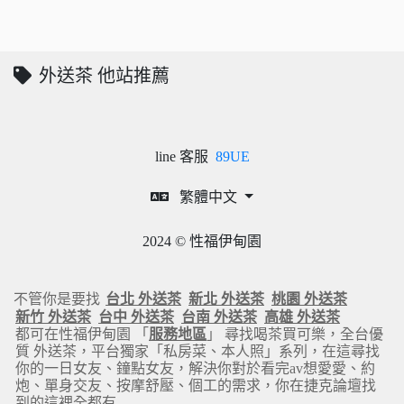
外送茶 他站推薦
line 客服
89UE
繁體中文
2024 © 性福伊甸園
不管你是要找
台北 外送茶
新北 外送茶
桃園 外送茶
新竹 外送茶
台中 外送茶
台南 外送茶
高雄 外送茶
都可在性福伊甸園 「
服務地區
」 尋找喝茶買可樂，全台優
質 外送茶，平台獨家「私房菜、本人照」系列，在這尋找
你的一日女友、鐘點女友，解決你對於看完av想愛愛、約
炮、單身交友、按摩舒壓、個工的需求，你在捷克論壇找
到的這裡全都有