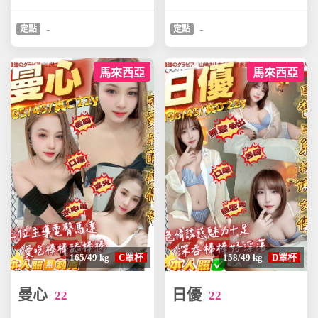
-
-
定點
定點
馬來西亞
馬來西亞
165/49 kg
C罩杯
158/49 kg
D罩杯
曼心
日優
22
22