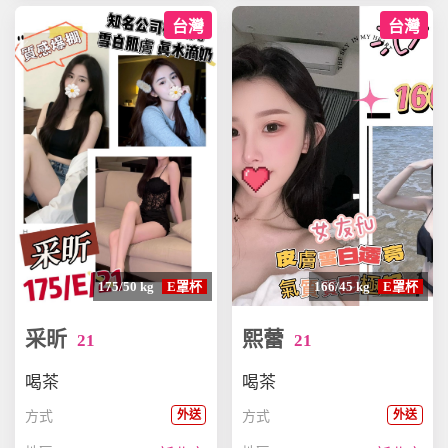
台灣
台灣
175/50 kg
E罩杯
166/45 kg
E罩杯
采昕
熙蕾
21
21
喝茶
喝茶
外送
外送
方式
方式