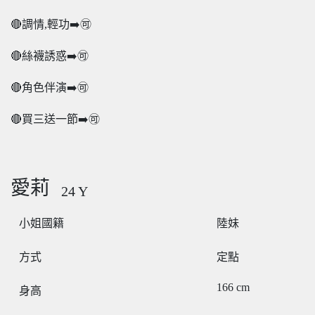
🔴調情,輕功➡️🉑
🔴絲襪誘惑➡️🉑
🔴角色伴演➡️🉑
🔴買三送一節➡️🉑
愛莉
24
Y
小姐國籍
陸妹
方式
定點
166
cm
身高