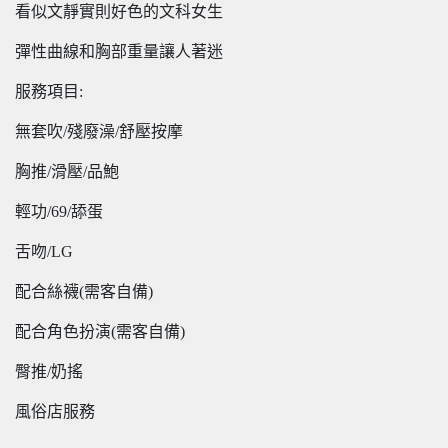
看似文靜實則好色的文科女生
彈性曲線和胸部重量讓人著迷
服務項目:
無套吹/殘廢澡/舒壓按摩
胸推/滑壓/品鮑
輕功/69/舔蛋
舌吻/LG
配合絲襪(需客自備)
配合角色扮演(需客自備)
臀推/奶搖
風俗店服務