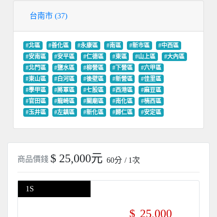
台南市 (37)
#北區
#善化區
#永康區
#南區
#新市區
#中西區
#安南區
#安平區
#仁德區
#東區
#山上區
#大內區
#北門區
#鹽水區
#柳營區
#下營區
#六甲區
#東山區
#白河區
#後壁區
#新營區
#佳里區
#學甲區
#將軍區
#七股區
#西港區
#麻豆區
#官田區
#龍崎區
#關廟區
#南化區
#楠西區
#玉井區
#左鎮區
#新化區
#歸仁區
#安定區
$ 25,000元
商品價錢
60分
/ 1次
1S
$
25,000