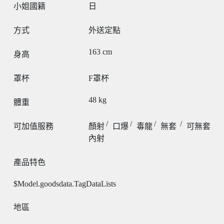
小姐國籍
日
方式
外送定點
163
cm
身高
罩杯
F罩杯
48
kg
體重
可加值服務
顏射
口爆
毒龍
無套
可無套
內射
產品特色
$Model.goodsdata.TagDataLists
地區