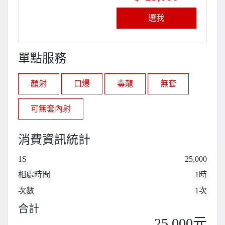
選我
單點服務
顏射
口爆
毒龍
無套
可無套內射
消費資訊統計
1S
25,000
相處時間
1時
次數
1次
合計
25,000元