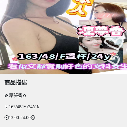
商品描述
🎀凜夢香🎀
👙163/48/Ｆ/24Y👙
⏲️13:00-24:00⏲️