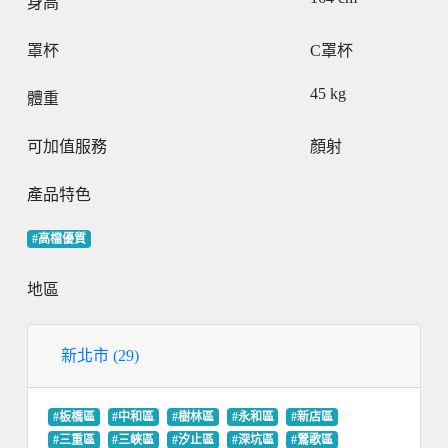
身高
罩杯
C罩杯
45
kg
體重
可加值服務
顏射
產品特色
#高檔優質
地區
新北市 (29)
#板橋區
#中和區
#樹林區
#永和區
#新店區
#三重區
#三峽區
#汐止區
#深坑區
#鶯歌區