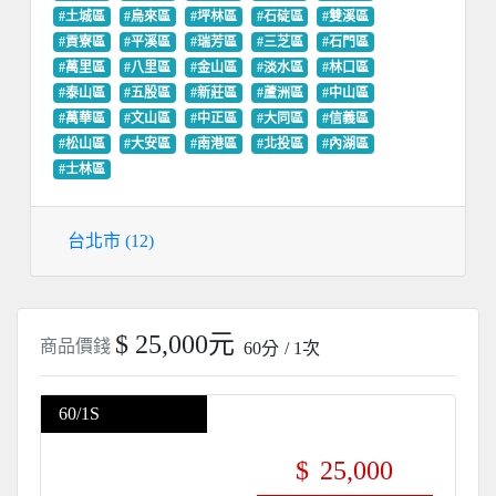
#土城區
#烏來區
#坪林區
#石碇區
#雙溪區
#貢寮區
#平溪區
#瑞芳區
#三芝區
#石門區
#萬里區
#八里區
#金山區
#淡水區
#林口區
#泰山區
#五股區
#新莊區
#蘆洲區
#中山區
#萬華區
#文山區
#中正區
#大同區
#信義區
#松山區
#大安區
#南港區
#北投區
#內湖區
#士林區
台北市 (12)
$ 25,000元
商品價錢
60分
/ 1次
60/1S
$
25,000