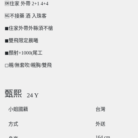
🆗住家 外帶 2+1 4+4
🆖不接藥 酒 入珠客
◼住家外帶外縣須不槍
◼雙飛限定晨曦
◼顏射+1000(尾工
◻親/無套吹/親胸/雙飛
甄熙
24
Y
小姐國籍
台灣
方式
外送
164
cm