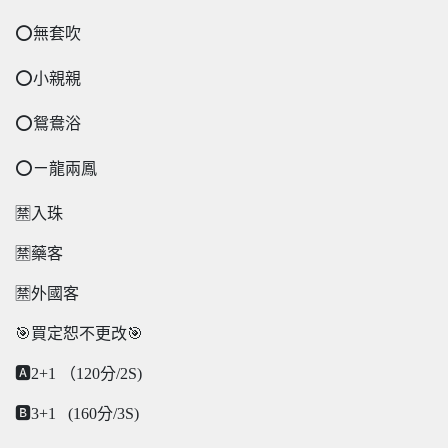
⭕️無套吹
⭕️小親親
⭕️鴛鴦浴
⭕️ㄧ龍兩鳳
🈲️入珠
🈲️藥客
🈲️外國客
🎯買定恕不更改🎯
🅰️2+1 （120分/2S)
🅱️3+1 (160分/3S)