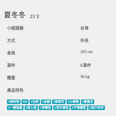
夏冬冬
23
Y
小姐國籍
台灣
方式
外送
165
cm
身高
罩杯
E罩杯
50
kg
體重
產品特色
#無刺青
#69
#住家
#品鮑
#無套吹
#小親親
#鴛鴦浴
#一龍兩鳳
#禁入珠
#禁藥客
#禁外國客
#平價優質
#客戶好評