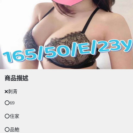
商品描述
❌刺青
⭕️69
⭕️住家
⭕️品鮑