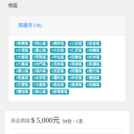
地區
高雄市 (38)
#新興區
#岡山區
#楠梓區
#三民區
#前金區
#小港區
#鳳山區
#大社區
#仁武區
#林園區
#大寮區
#苓雅區
#甲仙區
#田寮區
#杉林區
#六龜區
#內門區
#茂林區
#桃源區
#美濃區
#旗山區
#湖內區
#茄萣區
#阿蓮區
#路竹區
#燕巢區
#永安區
#彌陀區
#梓官區
#橋頭區
#左營區
#大樹區
#鳥松區
#旗津區
#前鎮區
#鹽埕區
#鼓山區
#那瑪夏區
$ 5,000元
商品價錢
50分
/ 1次