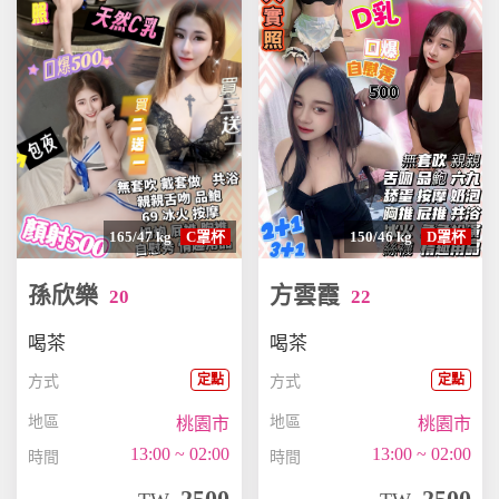
165/47 kg
C罩杯
150/46 kg
D罩杯
孫欣樂
方雲霞
20
22
喝茶
喝茶
定點
定點
方式
方式
地區
地區
桃園市
桃園市
13:00 ~ 02:00
13:00 ~ 02:00
時間
時間
2500
2500