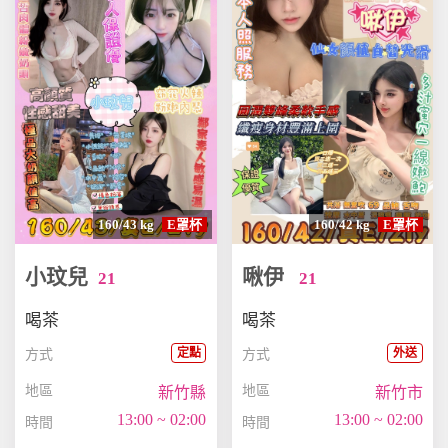
160/43 kg
E罩杯
160/42 kg
E罩杯
小玟兒
啾伊
21
21
喝茶
喝茶
定點
外送
方式
方式
地區
地區
新竹縣
新竹市
13:00 ~ 02:00
13:00 ~ 02:00
時間
時間