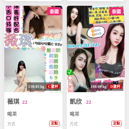
泰國
泰國
158/45 kg
C罩杯
168/49 kg
D罩杯
薇琪
凱欣
22
22
喝茶
喝茶
定點
定點
方式
方式