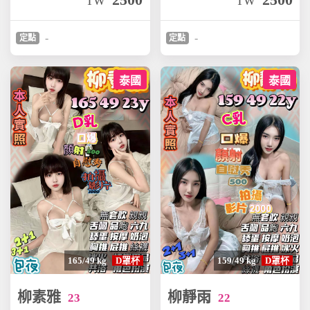
TW
TW
-
-
定點
定點
泰國
泰國
165/49 kg
D罩杯
159/49 kg
D罩杯
柳素雅
柳靜雨
23
22