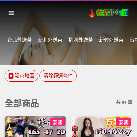
台北外送茶
新北外送茶
桃園外送茶
新竹外送茶
台
喝茶地區
清除篩選條件
0
全部商品
共
84
筆
泰國
泰國