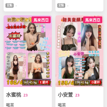
-
-
定點
定點
馬來西亞
馬來西亞
162/45 kg
E罩杯
158/42 kg
D罩杯
水蜜桃
小安萱
23
23
喝茶
喝茶