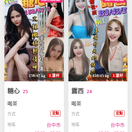
158/47 kg
E罩杯
158/45 kg
E罩杯
糖心
露西
25
24
喝茶
喝茶
定點
定點
方式
方式
地區
地區
台中市
台中市