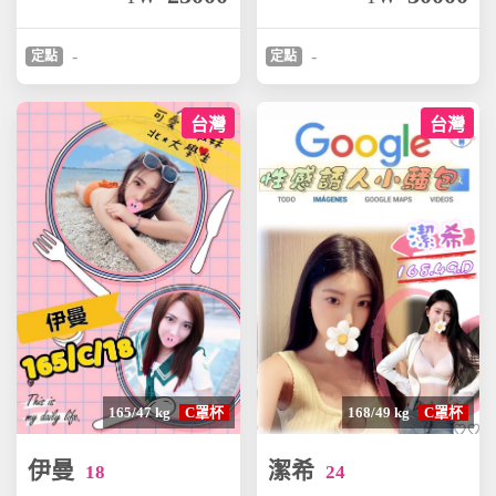
-
-
定點
定點
台灣
台灣
165/47 kg
C罩杯
168/49 kg
C罩杯
伊曼
潔希
18
24