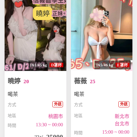
161/45 kg
D罩杯
165/46 kg
E罩杯
曉婷
薇薇
20
25
喝茶
喝茶
外送
外送
方式
方式
地區
地區
桃園市
新北市
台北市
13:30 ~ 00:00
時間
15:00 ~ 00:00
時間
25000