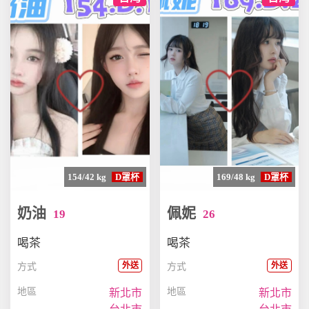
154/42 kg
D罩杯
169/48 kg
D罩杯
奶油
佩妮
19
26
喝茶
喝茶
外送
外送
方式
方式
地區
地區
新北市
新北市