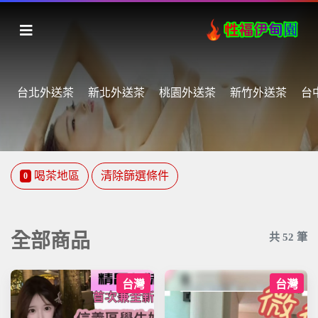
台北外送茶
新北外送茶
桃園外送茶
新竹外送茶
台
喝茶地區
清除篩選條件
0
全部商品
共
52
筆
台灣
台灣