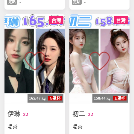
-
-
定點
定點
台灣
台灣
165/47 kg
G罩杯
158/44 kg
E罩杯
伊琳
初二
22
22
喝茶
喝茶