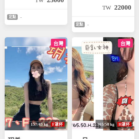
TW
22000
TW
-
定點
-
定點
台灣
台灣
157/45 kg
F罩杯
165/50 kg
H罩杯