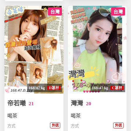
台灣
台灣
168/47 kg
D罩杯
168/47 kg
C罩杯
帝若曦
灣灣
21
20
喝茶
喝茶
外送
外送
方式
方式